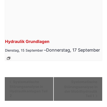
Hydraulik Grundlagen
–
Donnerstag, 17 September
Dienstag, 15 September
Veranstaltung-
Systematische
Systematische
Störungsanalyse in
Störungsanalyse in
Navigation
Hydraulikanlagen Teil
der Mobilhydraulik
2
Teil 1